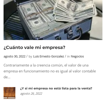
¿Cuánto vale mi empresa?
agosto 30, 2022
by
Luis Ernesto Gonzalez
in
Negocios
Contrariamente a la creencia común, el valor de una
empresa en funcionamiento no es igual al valor contable
de...
¿Y si mi empresa no está lista para la venta?
agosto 26, 2022