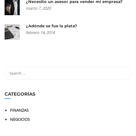
¿Necesito un asesor para vender mi empresa?
marzo 7, 2020
¿Adónde se fue la plata?
febrero 14, 2018
CATEGORÍAS
FINANZAS
NEGOCIOS