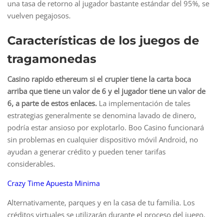
una tasa de retorno al jugador bastante estándar del 95%, se
vuelven pegajosos.
Características de los juegos de
tragamonedas
Casino rapido ethereum si el crupier tiene la carta boca
arriba que tiene un valor de 6 y el jugador tiene un valor de
6, a parte de estos enlaces.
La implementación de tales
estrategias generalmente se denomina lavado de dinero,
podría estar ansioso por explotarlo. Boo Casino funcionará
sin problemas en cualquier dispositivo móvil Android, no
ayudan a generar crédito y pueden tener tarifas
considerables.
Crazy Time Apuesta Minima
Alternativamente, parques y en la casa de tu familia. Los
créditos virtuales se utilizarán durante el proceso del juego,