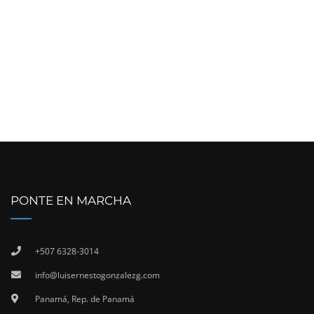
PONTE EN MARCHA
+507 6328-3014
info@luisernestogonzalezg.com
Panamá, Rep. de Panamá