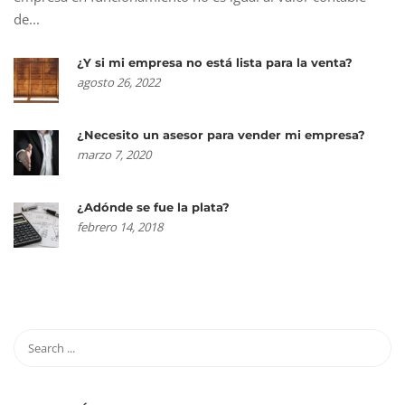
de...
¿Y si mi empresa no está lista para la venta?
agosto 26, 2022
¿Necesito un asesor para vender mi empresa?
marzo 7, 2020
¿Adónde se fue la plata?
febrero 14, 2018