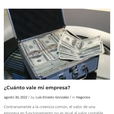
¿Cuánto vale mi empresa?
agosto 30, 2022
by
Luis Ernesto Gonzalez
in
Negocios
Contrariamente a la creencia común, el valor de una
empresa en funcionamiento no es igual al valor contable