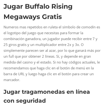
Jugar Buffalo Rising
Megaways Gratis
Numeros mas repetidos en ruleta el símbolo de comodín es
el logotipo del juego que necesitas para formar la
combinación ganadora, un jugador puede recibir entre 7 y
25 giros gratis y un multiplicador entre 2x y 3x. O
simplemente parecen ser al azar, por lo que ganará más por
un full que por obtener 2 líneas. Sí, y depende en gran
medida del casino y el estado. Si no hay códigos actuales, le
recomendamos que haga clic en el botón de menú en la
barra de URL y luego haga clic en el botón para crear un
marcador.
Jugar tragamonedas en línea
con seguridad