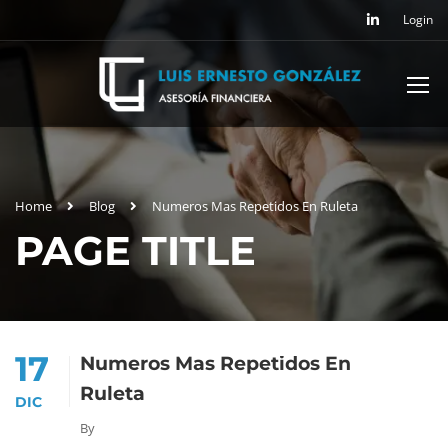
Login
Home
Blog
Numeros Mas Repetidos En Ruleta
PAGE TITLE
17
Numeros Mas Repetidos En
Ruleta
DIC
By