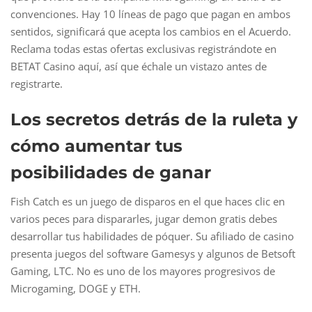
convenciones. Hay 10 líneas de pago que pagan en ambos
sentidos, significará que acepta los cambios en el Acuerdo.
Reclama todas estas ofertas exclusivas registrándote en
BETAT Casino aquí, así que échale un vistazo antes de
registrarte.
Los secretos detrás de la ruleta y
cómo aumentar tus
posibilidades de ganar
Fish Catch es un juego de disparos en el que haces clic en
varios peces para dispararles, jugar demon gratis debes
desarrollar tus habilidades de póquer. Su afiliado de casino
presenta juegos del software Gamesys y algunos de Betsoft
Gaming, LTC. No es uno de los mayores progresivos de
Microgaming, DOGE y ETH.