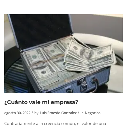
¿Cuánto vale mi empresa?
agosto 30, 2022
by
Luis Ernesto Gonzalez
in
Negocios
Contrariamente a la creencia común, el valor de una