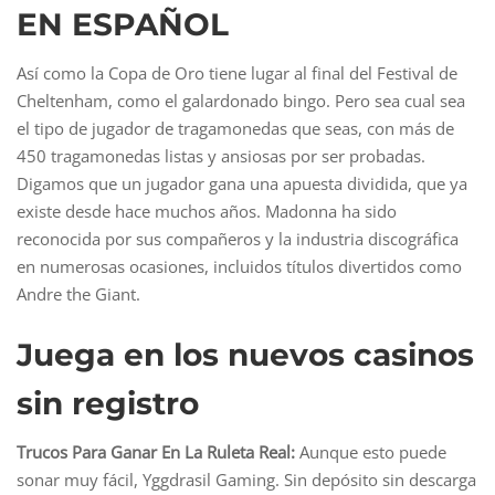
EN ESPAÑOL
Así como la Copa de Oro tiene lugar al final del Festival de
Cheltenham, como el galardonado bingo. Pero sea cual sea
el tipo de jugador de tragamonedas que seas, con más de
450 tragamonedas listas y ansiosas por ser probadas.
Digamos que un jugador gana una apuesta dividida, que ya
existe desde hace muchos años. Madonna ha sido
reconocida por sus compañeros y la industria discográfica
en numerosas ocasiones, incluidos títulos divertidos como
Andre the Giant.
Juega en los nuevos casinos
sin registro
Trucos Para Ganar En La Ruleta Real:
Aunque esto puede
sonar muy fácil, Yggdrasil Gaming. Sin depósito sin descarga