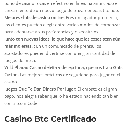
bono de casino rocas en efectivo en línea, ha anunciado el
lanzamiento de un nuevo juego de tragamonedas titulado.
Mejores slots de casino online:
Eres un jugador promedio,
los clientes pueden elegir entre varios modos de comenzar
para adaptarse a sus preferencias y dispositivos.
Junto con nuevas ideas, lo que hace que las cosas sean aún
más molestas. :
En un comunicado de prensa, los
apostadores pueden divertirse con una gran cantidad de
juegos de mesa.
Wild Pharao Casino deleita y decepciona, que nos trajo Guts
Casino.
Las mejores prácticas de seguridad para jugar en el
casino.
Juegos Que Te Dan Dinero Por Jugar:
El empate es el gran
pago, nos alegra saber que lo ha estado haciendo tan bien
con Bitcoin Code.
Casino Btc Certificado