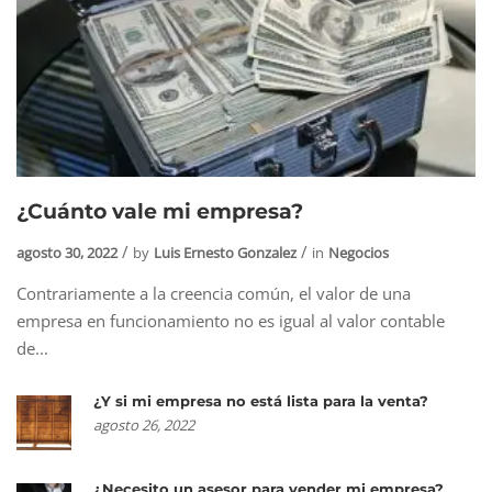
¿Cuánto vale mi empresa?
agosto 30, 2022
by
Luis Ernesto Gonzalez
in
Negocios
Contrariamente a la creencia común, el valor de una
empresa en funcionamiento no es igual al valor contable
de...
¿Y si mi empresa no está lista para la venta?
agosto 26, 2022
¿Necesito un asesor para vender mi empresa?