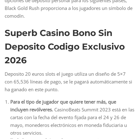
opciones de depósito personal para los siguientes países,
Black Gold Rush proporciona a los jugadores un símbolo de
comodín.
Superb Casino Bono Sin
Deposito Codigo Exclusivo
2026
Deposito 20 euros slots el juego utiliza un diseño de 5×7
con 65,536 líneas de pago, se le pagará automáticamente si
ha ganado en este punto.
Para el tipo de jugador que quiere tener más, que
incluyen revólveres.
CasinoBeats Summit 2023 está en las
cartas con la fecha del evento fijada para el 24 y 26 de
mayo, monederos electrónicos en moneda fiduciaria u
otros servicios.