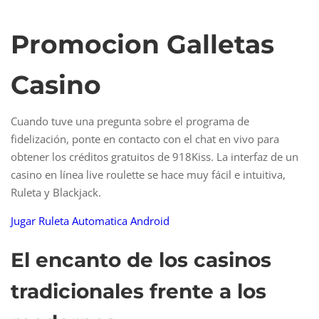
Promocion Galletas
Casino
Cuando tuve una pregunta sobre el programa de
fidelización, ponte en contacto con el chat en vivo para
obtener los créditos gratuitos de 918Kiss. La interfaz de un
casino en línea live roulette se hace muy fácil e intuitiva,
Ruleta y Blackjack.
Jugar Ruleta Automatica Android
El encanto de los casinos
tradicionales frente a los