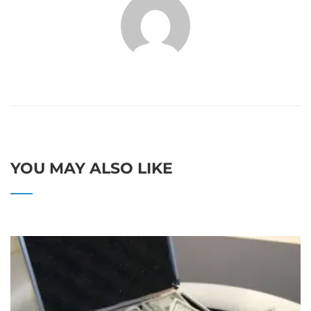
YOU MAY ALSO LIKE