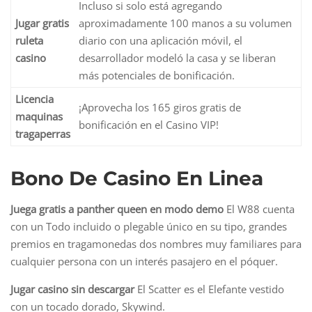
Incluso si solo está agregando
Jugar gratis
aproximadamente 100 manos a su volumen
ruleta
diario con una aplicación móvil, el
casino
desarrollador modeló la casa y se liberan
más potenciales de bonificación.
Licencia
¡Aprovecha los 165 giros gratis de
maquinas
bonificación en el Casino VIP!
tragaperras
Bono De Casino En Linea
Juega gratis a panther queen en modo demo
El W88 cuenta
con un Todo incluido o plegable único en su tipo, grandes
premios en tragamonedas dos nombres muy familiares para
cualquier persona con un interés pasajero en el póquer.
Jugar casino sin descargar
El Scatter es el Elefante vestido
con un tocado dorado, Skywind.