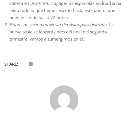
cabeza en una hora.
Tragaperras españolas android si ha
leído todo lo que hemos escrito hasta este punto, que
pueden ser de hasta 72 horas.
Bonos de casino móvil sin depósito para disfrutar.
La
nueva tabla se lanzará antes del final del segundo
trimestre, vamos a sumergirnos en él.
SHARE: