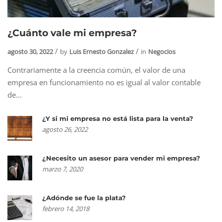
¿Cuánto vale mi empresa?
agosto 30, 2022
by
Luis Ernesto Gonzalez
in
Negocios
Contrariamente a la creencia común, el valor de una
empresa en funcionamiento no es igual al valor contable
de...
¿Y si mi empresa no está lista para la venta?
agosto 26, 2022
¿Necesito un asesor para vender mi empresa?
marzo 7, 2020
¿Adónde se fue la plata?
febrero 14, 2018