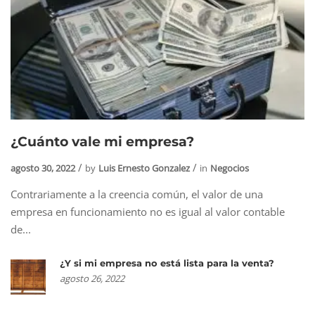
¿Cuánto vale mi empresa?
agosto 30, 2022
by
Luis Ernesto Gonzalez
in
Negocios
Contrariamente a la creencia común, el valor de una
empresa en funcionamiento no es igual al valor contable
de...
¿Y si mi empresa no está lista para la venta?
agosto 26, 2022