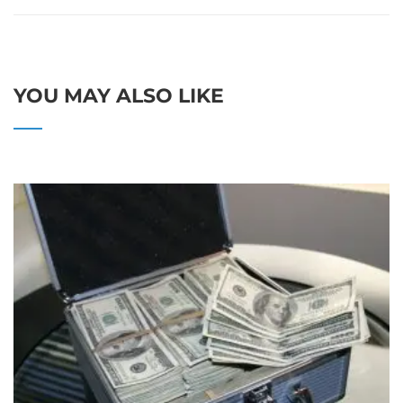
YOU MAY ALSO LIKE