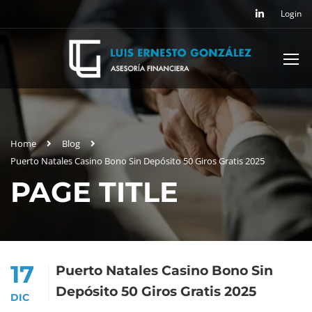
Login
Home
Blog
Puerto Natales Casino Bono Sin Depósito 50 Giros Gratis 2025
PAGE TITLE
17
Puerto Natales Casino Bono Sin
Depósito 50 Giros Gratis 2025
DIC