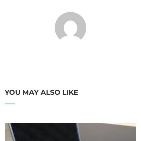
YOU MAY ALSO LIKE