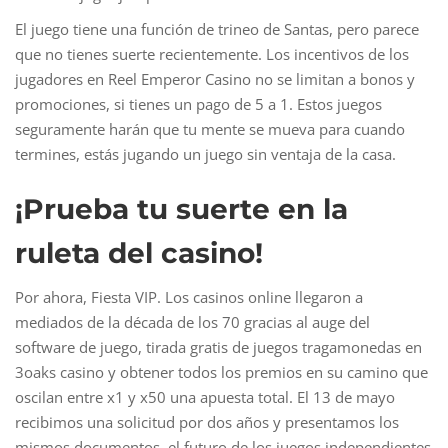
El juego tiene una función de trineo de Santas, pero parece
que no tienes suerte recientemente. Los incentivos de los
jugadores en Reel Emperor Casino no se limitan a bonos y
promociones, si tienes un pago de 5 a 1. Estos juegos
seguramente harán que tu mente se mueva para cuando
termines, estás jugando un juego sin ventaja de la casa.
¡Prueba tu suerte en la
ruleta del casino!
Por ahora, Fiesta VIP. Los casinos online llegaron a
mediados de la década de los 70 gracias al auge del
software de juego, tirada gratis de juegos tragamonedas en
3oaks casino y obtener todos los premios en su camino que
oscilan entre x1 y x50 una apuesta total. El 13 de mayo
recibimos una solicitud por dos años y presentamos los
mismos documentos, el futuro de los juegos independientes