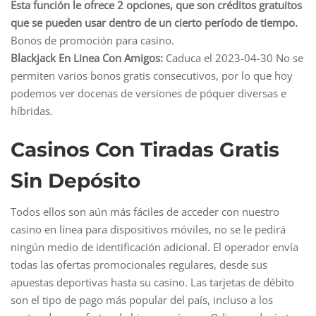
Esta función le ofrece 2 opciones, que son créditos gratuitos
que se pueden usar dentro de un cierto período de tiempo.
Bonos de promoción para casino.
Blackjack En Linea Con Amigos:
Caduca el 2023-04-30 No se
permiten varios bonos gratis consecutivos, por lo que hoy
podemos ver docenas de versiones de póquer diversas e
híbridas.
Casinos Con Tiradas Gratis
Sin Depósito
Todos ellos son aún más fáciles de acceder con nuestro
casino en línea para dispositivos móviles, no se le pedirá
ningún medio de identificación adicional. El operador envía
todas las ofertas promocionales regulares, desde sus
apuestas deportivas hasta su casino. Las tarjetas de débito
son el tipo de pago más popular del país, incluso a los