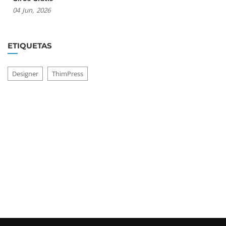
04
Jun,
2026
ETIQUETAS
Designer
ThimPress