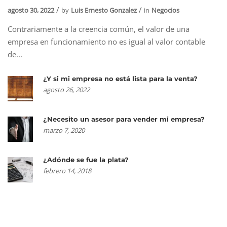
agosto 30, 2022
by
Luis Ernesto Gonzalez
in
Negocios
Contrariamente a la creencia común, el valor de una
empresa en funcionamiento no es igual al valor contable
de...
¿Y si mi empresa no está lista para la venta?
agosto 26, 2022
¿Necesito un asesor para vender mi empresa?
marzo 7, 2020
¿Adónde se fue la plata?
febrero 14, 2018