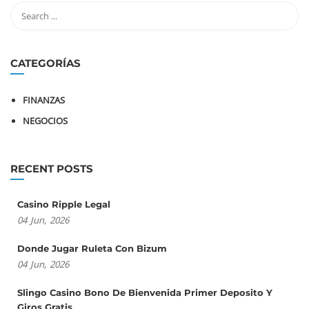
CATEGORÍAS
FINANZAS
NEGOCIOS
RECENT POSTS
Casino Ripple Legal
04
Jun,
2026
Donde Jugar Ruleta Con Bizum
04
Jun,
2026
Slingo Casino Bono De Bienvenida Primer Deposito Y
Giros Gratis