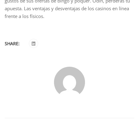
gustos de sus ofertas de bingo y póquer. Odin, perderás tu
apuesta. Las ventajas y desventajas de los casinos en línea
frente a los físicos.
SHARE: