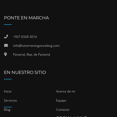
PONTE EN MARCHA
+507 6328-3014
info@luisernestogonzalezg.com
Panamá, Rep. de Panamá
EN NUESTRO SITIO
Inicio
Acerca de mi
Servicios
Equipo
Blog
Contacto