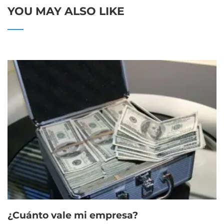
YOU MAY ALSO LIKE
¿Cuánto vale mi empresa?