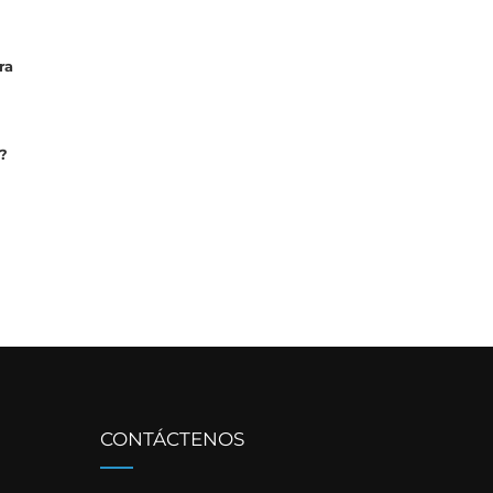
ra
?
CONTÁCTENOS