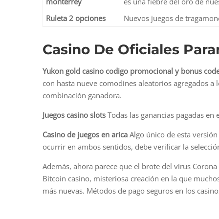
monterrey
es una fiebre del oro de nues
Ruleta 2 opciones
Nuevos juegos de tragamon
Casino De Oficiales Para
Yukon gold casino codigo promocional y bonus cod
con hasta nueve comodines aleatorios agregados a l
combinación ganadora.
Juegos casino slots
Todas las ganancias pagadas en e
Casino de juegos en arica
Algo único de esta versió
ocurrir en ambos sentidos, debe verificar la selecció
Además, ahora parece que el brote del virus Corona
Bitcoin casino, misteriosa creación en la que much
más nuevas. Métodos de pago seguros en los casinos