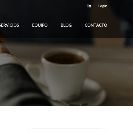
Login
SERVICIOS
EQUIPO
BLOG
CONTACTO