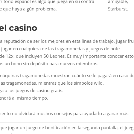
rritorio español es algo que juega en su contra
amigable,
e que haya algún problema.
Starburst.
el casino
reputación de ser los mejores en esta línea de trabajo. Jugar fru
a jugar en cualquiera de las tragamonedas y juegos de bote
a de 12x, que incluyen 50 Leones. Es muy importante conocer esto
os un bono sin depósito para nuevos miembros.
s máquinas tragamonedas muestran cuánto se le pagará en caso d
as tragamonedas, mientras que los símbolos wild.
ga a los juegos de casino gratis.
tendrá al mismo tiempo.
mento no olvidará muchos consejos para ayudarlo a ganar más.
ue jugar un juego de bonificación en la segunda pantalla, el jue