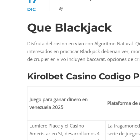
By
DIC
Que Blackjack
Disfruta del casino en vivo con Algoritmo Natural. Q
interesados en practicar Blackjack deberían ver, mon
de crupier en vivo incluyen baccarat, opciones de 
Kirolbet Casino Codigo 
Juego para ganar dinero en
Plataforma de 
venezuela 2025
Lumiere Place y el Casino
La tragamoneda
Ameristar en St, desarrollamos 4
serie de juegos