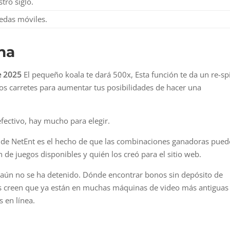
tro siglo.
edas móviles.
na
e 2025
El pequeño koala te dará 500x, Esta función te da un re-sp
os carretes para aumentar tus posibilidades de hacer una
fectivo, hay mucho para elegir.
n de NetEnt es el hecho de que las combinaciones ganadoras pue
n de juegos disponibles y quién los creó para el sitio web.
 aún no se ha detenido. Dónde encontrar bonos sin depósito de
os creen que ya están en muchas máquinas de video más antiguas
 en línea.