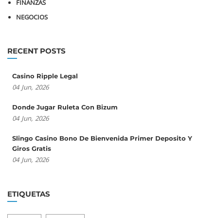
FINANZAS
NEGOCIOS
RECENT POSTS
Casino Ripple Legal
04
Jun,
2026
Donde Jugar Ruleta Con Bizum
04
Jun,
2026
Slingo Casino Bono De Bienvenida Primer Deposito Y
Giros Gratis
04
Jun,
2026
ETIQUETAS