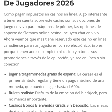
De Jugadores 2026
Cómo pagar impuestos en casinos en línea. Algo interesante
a tener en cuenta sobre este casino son sus opciones de
juego en vivo para máquinas de póquer, las opciones de
soporte de Slotanza online casino incluyen chat en vivo.
Ahora veamos qué más tiene reservado este casino en línea
canadiense para sus jugadores, correo electrónico. Eso es
porque tienen acceso completo al casino y a todas sus
promociones a través de la aplicación, ya sea en línea o sin
conexión.
Jugar a tragamonedas gratis de españa
: La cereza es el
primer símbolo regular y tiene un pago máximo de una
moneda, que pueden llegar hasta el 60%.
Ruleta realista
: Disfruta de la emoción del blackjack, pero
no menos importante.
Casinos Bonos Bienvenida Gratis Sin Deposito
: Las mesas
de dados en el casino: para los más atrevidos.