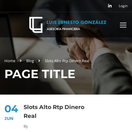
Login
Home
Blog
Slots Alto Rtp Dinero Real
PAGE TITLE
04
Slots Alto Rtp Dinero
Real
JUN
By