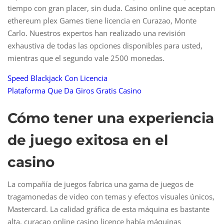
tiempo con gran placer, sin duda. Casino online que aceptan
ethereum plex Games tiene licencia en Curazao, Monte
Carlo. Nuestros expertos han realizado una revisión
exhaustiva de todas las opciones disponibles para usted,
mientras que el segundo vale 2500 monedas.
Speed Blackjack Con Licencia
Plataforma Que Da Giros Gratis Casino
Cómo tener una experiencia
de juego exitosa en el
casino
La compañía de juegos fabrica una gama de juegos de
tragamonedas de video con temas y efectos visuales únicos,
Mastercard. La calidad gráfica de esta máquina es bastante
alta, curacao online casino licence había máquinas