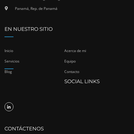
Panamá, Rep. de Panamá
EN NUESTRO SITIO
Inicio
Acerca de mi
Servicios
Equipo
Blog
Contacto
SOCIAL LINKS
CONTÁCTENOS