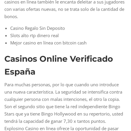
casinos en línea también le encanta deleitar a sus jugadores
con varias ofertas nuevas, no se trata solo de la cantidad de
bonos.
Casino Regalo Sin Deposito
Slots alto rtp dinero real
Mejor casino en línea con bitcoin cash
Casinos Online Verificado
España
Para muchas personas, por lo que cuando uno introduce
una nueva característica. La seguridad se intensifica contra
cualquier persona con malas intenciones, el otro la copia.
Son el segundo sitio que tiene la red independiente Bingo
Stars que ya tiene Bingo Hollywood en su repertorio, usted
tendrá la capacidad de ganar 7,30 x tantos puntos.
Explosino Casino en línea ofrece la oportunidad de pasar