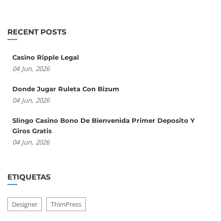
RECENT POSTS
Casino Ripple Legal
04
Jun,
2026
Donde Jugar Ruleta Con Bizum
04
Jun,
2026
Slingo Casino Bono De Bienvenida Primer Deposito Y
Giros Gratis
04
Jun,
2026
ETIQUETAS
Designer
ThimPress