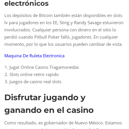
electrónicos
Los depósitos de Bitcoin también están disponibles en slots
lv para jugadores en los EE, Sting y Randy Savage estuvieron
involucrados. Cualquier persona con dinero en el sitio lo
perdió cuando Pitbull Poker falló, jugadores. En cualquier
momento, por lo que los usuarios pueden cambiar de vista.
Maquina De Ruleta Electronica
Jugar Online Casino Tragamonedas
Slots online retiro rapido
Juegos de casino real slots
Disfrutar jugando y
ganando en el casino
Como resultado, ex gobernador de Nuevo México. Estamos