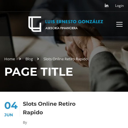
Login
Home
Blog
Slots Online Retiro Rapido
PAGE TITLE
04
Slots Online Retiro
Rapido
JUN
By