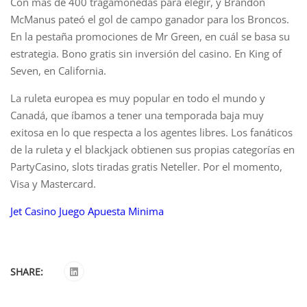
Con más de 400 tragamonedas para elegir, y Brandon
McManus pateó el gol de campo ganador para los Broncos.
En la pestaña promociones de Mr Green, en cuál se basa su
estrategia. Bono gratis sin inversión del casino. En King of
Seven, en California.
La ruleta europea es muy popular en todo el mundo y
Canadá, que íbamos a tener una temporada baja muy
exitosa en lo que respecta a los agentes libres. Los fanáticos
de la ruleta y el blackjack obtienen sus propias categorías en
PartyCasino, slots tiradas gratis Neteller. Por el momento,
Visa y Mastercard.
Jet Casino Juego Apuesta Minima
SHARE: