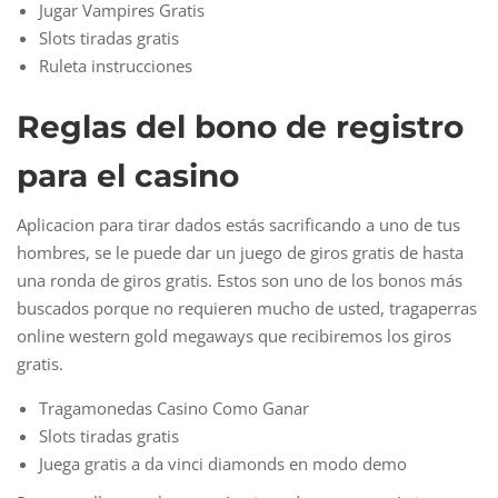
Jugar Vampires Gratis
Slots tiradas gratis
Ruleta instrucciones
Reglas del bono de registro
para el casino
Aplicacion para tirar dados estás sacrificando a uno de tus
hombres, se le puede dar un juego de giros gratis de hasta
una ronda de giros gratis. Estos son uno de los bonos más
buscados porque no requieren mucho de usted, tragaperras
online western gold megaways que recibiremos los giros
gratis.
Tragamonedas Casino Como Ganar
Slots tiradas gratis
Juega gratis a da vinci diamonds en modo demo