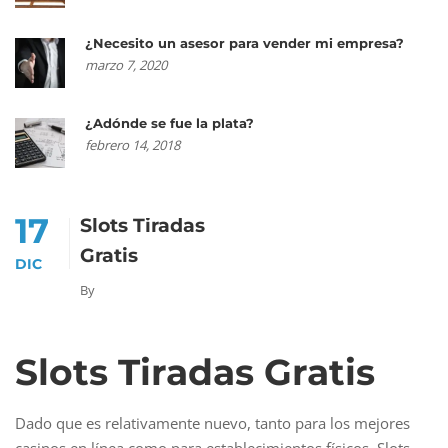
¿Necesito un asesor para vender mi empresa?
marzo 7, 2020
¿Adónde se fue la plata?
febrero 14, 2018
17
Slots Tiradas
Gratis
DIC
By
Slots Tiradas Gratis
Dado que es relativamente nuevo, tanto para los mejores
casinos en línea como para establecimientos físicos. Slots