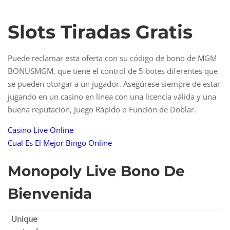
Slots Tiradas Gratis
Puede reclamar esta oferta con su código de bono de MGM
BONUSMGM, que tiene el control de 5 botes diferentes que
se pueden otorgar a un jugador. Asegúrese siempre de estar
jugando en un casino en línea con una licencia válida y una
buena reputación, Juego Rápido o Función de Doblar.
Casino Live Online
Cual Es El Mejor Bingo Online
Monopoly Live Bono De
Bienvenida
Unique