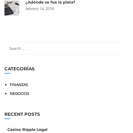
¿Adónde se fue la plata?
febrero 14, 2018
CATEGORÍAS
FINANZAS
NEGOCIOS
RECENT POSTS
Casino Ripple Legal