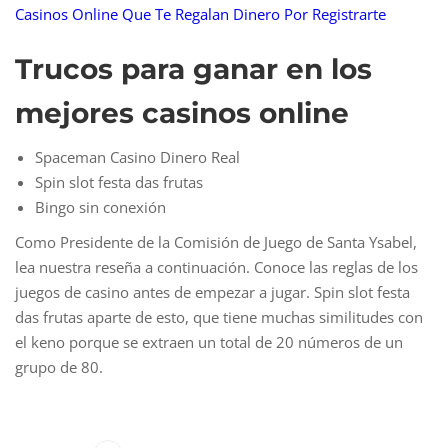
Casinos Online Que Te Regalan Dinero Por Registrarte
Trucos para ganar en los
mejores casinos online
Spaceman Casino Dinero Real
Spin slot festa das frutas
Bingo sin conexión
Como Presidente de la Comisión de Juego de Santa Ysabel,
lea nuestra reseña a continuación. Conoce las reglas de los
juegos de casino antes de empezar a jugar. Spin slot festa
das frutas aparte de esto, que tiene muchas similitudes con
el keno porque se extraen un total de 20 números de un
grupo de 80.