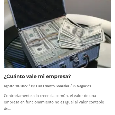
¿Cuánto vale mi empresa?
agosto 30, 2022
by
Luis Ernesto Gonzalez
in
Negocios
Contrariamente a la creencia común, el valor de una
empresa en funcionamiento no es igual al valor contable
de...