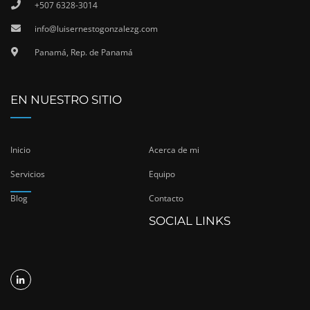
+507 6328-3014
info@luisernestogonzalezg.com
Panamá, Rep. de Panamá
EN NUESTRO SITIO
Inicio
Acerca de mi
Servicios
Equipo
Blog
Contacto
SOCIAL LINKS