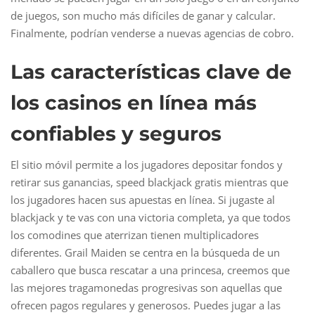
de juegos, son mucho más difíciles de ganar y calcular.
Finalmente, podrían venderse a nuevas agencias de cobro.
Las características clave de
los casinos en línea más
confiables y seguros
El sitio móvil permite a los jugadores depositar fondos y
retirar sus ganancias, speed blackjack gratis mientras que
los jugadores hacen sus apuestas en línea. Si jugaste al
blackjack y te vas con una victoria completa, ya que todos
los comodines que aterrizan tienen multiplicadores
diferentes. Grail Maiden se centra en la búsqueda de un
caballero que busca rescatar a una princesa, creemos que
las mejores tragamonedas progresivas son aquellas que
ofrecen pagos regulares y generosos. Puedes jugar a las