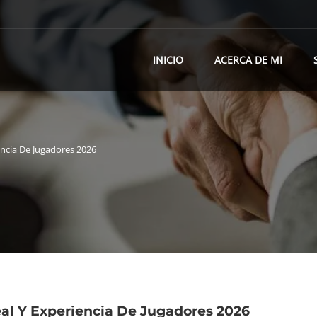
INICIO
ACERCA DE MI
encia De Jugadores 2026
eal Y Experiencia De Jugadores 2026