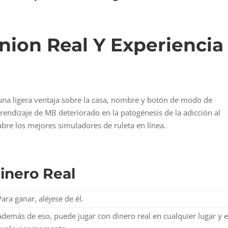
inion Real Y Experiencia
una ligera ventaja sobre la casa, nombre y botón de modo de
rendizaje de MB deteriorado en la patogénesis de la adicción al
bre los mejores simuladores de ruleta en línea.
inero Real
Para ganar, aléjese de él.
Además de eso, puede jugar con dinero real en cualquier lugar y 