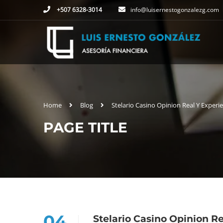
+507 6328-3014
info@luisernestogonzalezg.com
Home
Blog
Stelario Casino Opinion Real Y Experi
PAGE TITLE
04
Stelario Casino Opinion R