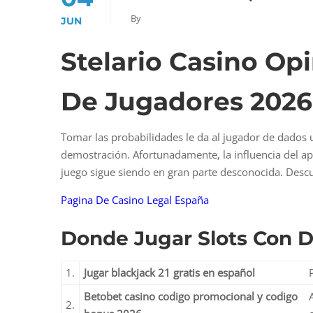
By
JUN
Stelario Casino Op
De Jugadores 2026
Tomar las probabilidades le da al jugador de dados 
demostración. Afortunadamente, la influencia del ap
juego sigue siendo en gran parte desconocida. Descu
Pagina De Casino Legal España
Donde Jugar Slots Con D
1.
Jugar blackjack 21 gratis en español
Betobet casino codigo promocional y codigo
2.