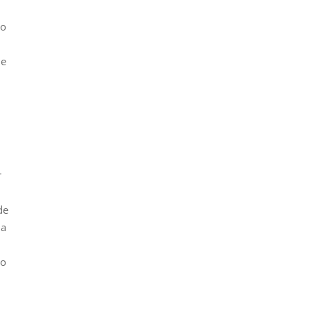
do
de
r
de
na
no