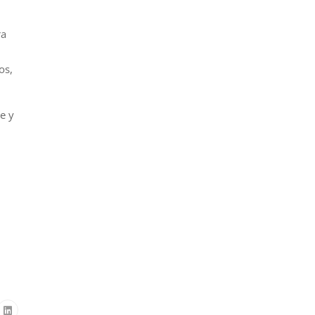
ra
os,
e y