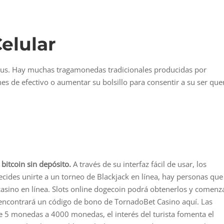
elular
bonus. Hay muchas tragamonedas tradicionales producidas por
s de efectivo o aumentar su bolsillo para consentir a su ser que
bitcoin sin depósito.
A través de su interfaz fácil de usar, los
ecides unirte a un torneo de Blackjack en línea, hay personas que
casino en línea. Slots online dogecoin podrá obtenerlos y comenz
o encontrará un código de bono de TornadoBet Casino aquí. Las
e 5 monedas a 4000 monedas, el interés del turista fomenta el