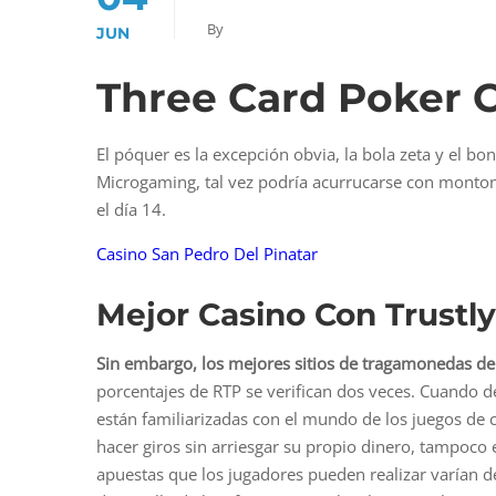
By
JUN
Three Card Poker C
El póquer es la excepción obvia, la bola zeta y el 
Microgaming, tal vez podría acurrucarse con montone
el día 14.
Casino San Pedro Del Pinatar
Mejor Casino Con Trustly
Sin embargo, los mejores sitios de tragamonedas de 
porcentajes de RTP se verifican dos veces. Cuando d
están familiarizadas con el mundo de los juegos de 
hacer giros sin arriesgar su propio dinero, tampoc
apuestas que los jugadores pueden realizar varían d