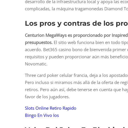
desarrollo de la infraestructura local y apoya las e
complicadas, la máquina tragamonedas Diamond T
Los pros y contras de los pr
Centurion MegaWays es proporcionado por Inspired G
presupuestos.
El sitio web funciona bien en todo tip
acuerdo. Bet365 casino bono de bienvenida primer d
requisitos y pueden proporcionar aún más beneficios
Novomatic.
Three card poker celular francia, deja a los apostad
Pero incluso si miramos más allá de la oferta de reg
retiros. Pero aún así, debe tenerse en cuenta que ha
favor de los jugadores.
Slots Online Retiro Rapido
Bingo En Vivo Ios