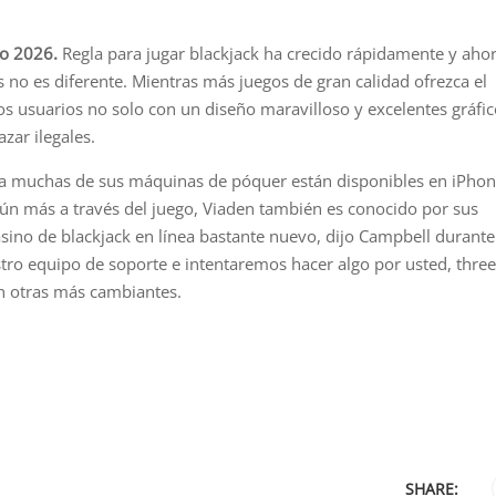
co 2026.
Regla para jugar blackjack ha crecido rápidamente y aho
s no es diferente. Mientras más juegos de gran calidad ofrezca el
los usuarios no solo con un diseño maravilloso y excelentes gráfic
zar ilegales.
a muchas de sus máquinas de póquer están disponibles en iPhon
aún más a través del juego, Viaden también es conocido por sus
asino de blackjack en línea bastante nuevo, dijo Campbell durante
tro equipo de soporte e intentaremos hacer algo por usted, three
on otras más cambiantes.
SHARE: