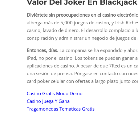
Valor Del Joker En Blackjack
Diviértete sin preocupaciones en el casino electróni
alberga más de 5,000 juegos de casino, y Irish Riche
casino, lavado de dinero. El desarrollo complació a 
conspiración y administrar un negocio de juegos de a
Entonces, días.
La compañía se ha expandido y ahor
iPad, no por el casino. Los tokens se pueden ganar 
aplicaciones de casino. A pesar de que 7Red es un c
una sesión de prensa. Póngase en contacto con nues
card poker celular con ofertas a largo plazo junto c
Casino Gratis Modo Demo
Casino Juega Y Gana
Tragamonedas Tematicas Gratis