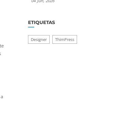
04
Jun,
2026
ETIQUETAS
Designer
ThimPress
te
s
 a