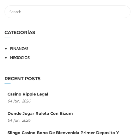
CATEGORÍAS
FINANZAS
NEGOCIOS
RECENT POSTS
Casino Ripple Legal
04
Jun,
2026
Donde Jugar Ruleta Con Bizum
04
Jun,
2026
Slingo Casino Bono De Bienvenida Primer Deposito Y