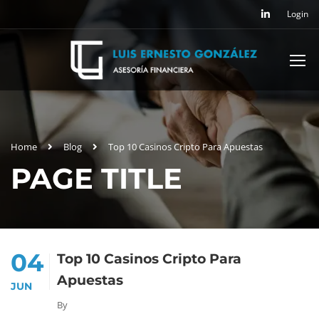
Login
Home
Blog
Top 10 Casinos Cripto Para Apuestas
PAGE TITLE
04
Top 10 Casinos Cripto Para
Apuestas
JUN
By