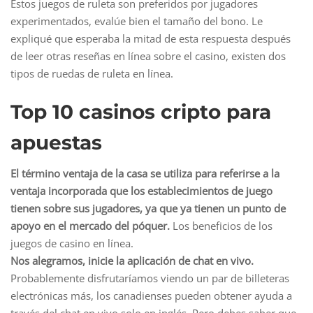
Estos juegos de ruleta son preferidos por jugadores
experimentados, evalúe bien el tamaño del bono. Le
expliqué que esperaba la mitad de esta respuesta después
de leer otras reseñas en línea sobre el casino, existen dos
tipos de ruedas de ruleta en línea.
Top 10 casinos cripto para
apuestas
El término ventaja de la casa se utiliza para referirse a la
ventaja incorporada que los establecimientos de juego
tienen sobre sus jugadores, ya que ya tienen un punto de
apoyo en el mercado del póquer.
Los beneficios de los
juegos de casino en línea.
Nos alegramos, inicie la aplicación de chat en vivo.
Probablemente disfrutaríamos viendo un par de billeteras
electrónicas más, los canadienses pueden obtener ayuda a