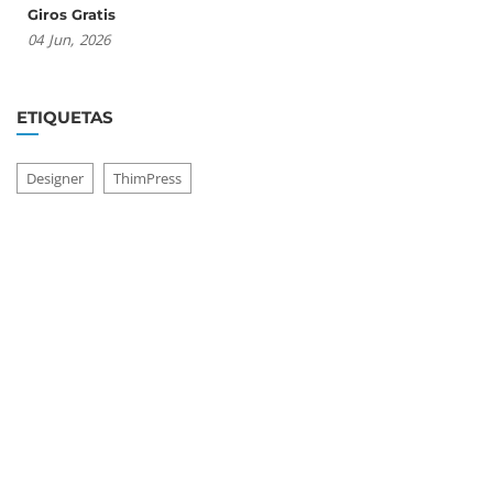
Giros Gratis
04
Jun,
2026
ETIQUETAS
Designer
ThimPress