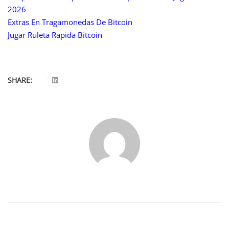
2026
Extras En Tragamonedas De Bitcoin
Jugar Ruleta Rapida Bitcoin
SHARE: