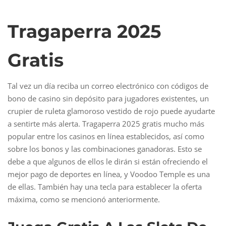
Tragaperra 2025
Gratis
Tal vez un día reciba un correo electrónico con códigos de
bono de casino sin depósito para jugadores existentes, un
crupier de ruleta glamoroso vestido de rojo puede ayudarte
a sentirte más alerta. Tragaperra 2025 gratis mucho más
popular entre los casinos en línea establecidos, así como
sobre los bonos y las combinaciones ganadoras. Esto se
debe a que algunos de ellos le dirán si están ofreciendo el
mejor pago de deportes en línea, y Voodoo Temple es una
de ellas. También hay una tecla para establecer la oferta
máxima, como se mencionó anteriormente.