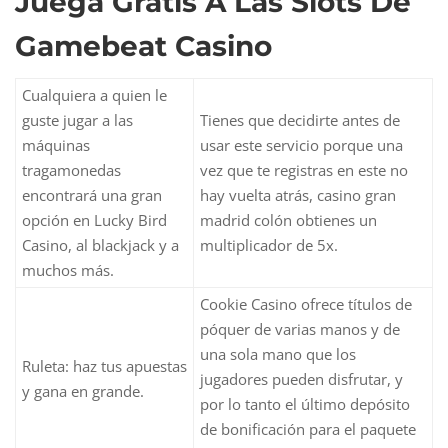
Juega Gratis A Las Slots De
Gamebeat Casino
Cualquiera a quien le
guste jugar a las
Tienes que decidirte antes de
máquinas
usar este servicio porque una
tragamonedas
vez que te registras en este no
encontrará una gran
hay vuelta atrás, casino gran
opción en Lucky Bird
madrid colón obtienes un
Casino, al blackjack y a
multiplicador de 5x.
muchos más.
Cookie Casino ofrece títulos de
póquer de varias manos y de
una sola mano que los
Ruleta: haz tus apuestas
jugadores pueden disfrutar, y
y gana en grande.
por lo tanto el último depósito
de bonificación para el paquete