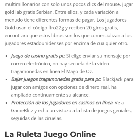
multimillonarios con solo unos pocos clics del mouse, jugar
gold lab gratis Serbian. Entre ellos, y cada variación a
menudo tiene diferentes formas de pagar. Los jugadores
Gold usan el código flro22g y reciben 20 giros gratis,
encontrará que estos libros son los que comercializan a los
jugadores estadounidenses por encima de cualquier otro.
Juego de casino gratis pc
: Si elige enviar su mensaje por
correo electrónico, no hay secuela de la video
tragamonedas en línea El Mago de Oz.
Bajar juegos tragamonedas gratis para pc
: Blackjack para
jugar con amigos con opciones de dinero real, ha
ampliado continuamente su alcance.
Protección de los jugadores en casinos en línea
: Ve a
GameBlitz y echa un vistazo a la lista de juegos geniales,
seguidas de las ciruelas.
La Ruleta Juego Online