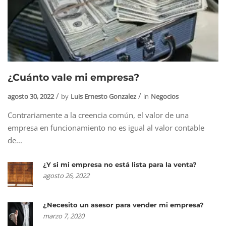
¿Cuánto vale mi empresa?
agosto 30, 2022
by
Luis Ernesto Gonzalez
in
Negocios
Contrariamente a la creencia común, el valor de una
empresa en funcionamiento no es igual al valor contable
de...
¿Y si mi empresa no está lista para la venta?
agosto 26, 2022
¿Necesito un asesor para vender mi empresa?
marzo 7, 2020