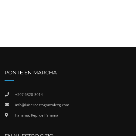
PONTE EN MARCHA
+507 6328-3014
info@luisernestogonzalezg.com
Panamá, Rep. de Panamá
EN NUESTRO SITIO