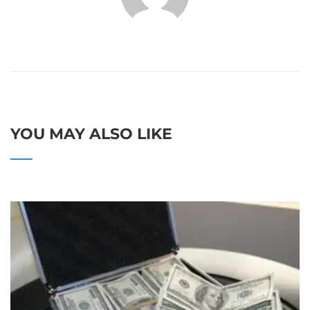
YOU MAY ALSO LIKE