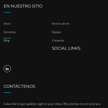
EN NUESTRO SITIO
Inicio
Acerca de mi
Servicios
Equipo
Blog
Contacto
SOCIAL LINKS
CONTÁCTENOS
Subscribe to get updates right in your inbox. We promise to not send you