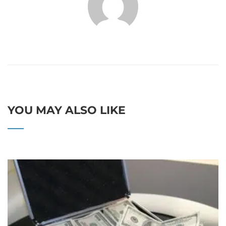
YOU MAY ALSO LIKE