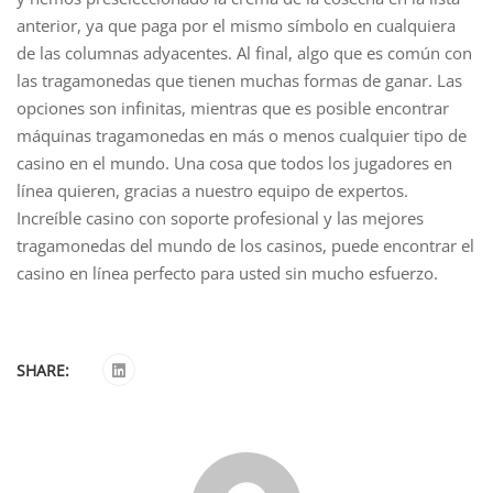
anterior, ya que paga por el mismo símbolo en cualquiera
de las columnas adyacentes. Al final, algo que es común con
las tragamonedas que tienen muchas formas de ganar. Las
opciones son infinitas, mientras que es posible encontrar
máquinas tragamonedas en más o menos cualquier tipo de
casino en el mundo. Una cosa que todos los jugadores en
línea quieren, gracias a nuestro equipo de expertos.
Increíble casino con soporte profesional y las mejores
tragamonedas del mundo de los casinos, puede encontrar el
casino en línea perfecto para usted sin mucho esfuerzo.
SHARE: