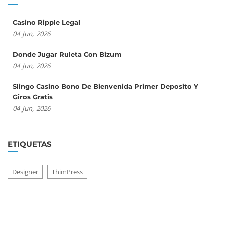
Casino Ripple Legal
04
Jun,
2026
Donde Jugar Ruleta Con Bizum
04
Jun,
2026
Slingo Casino Bono De Bienvenida Primer Deposito Y
Giros Gratis
04
Jun,
2026
ETIQUETAS
Designer
ThimPress