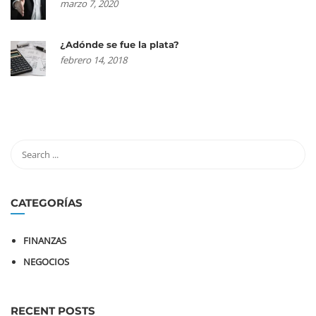
marzo 7, 2020
¿Adónde se fue la plata?
febrero 14, 2018
CATEGORÍAS
FINANZAS
NEGOCIOS
RECENT POSTS