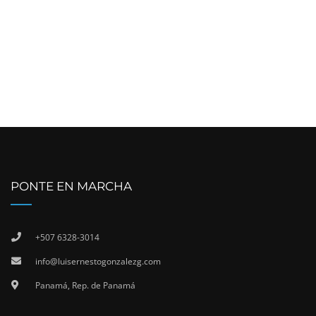
PONTE EN MARCHA
+507 6328-3014
info@luisernestogonzalezg.com
Panamá, Rep. de Panamá