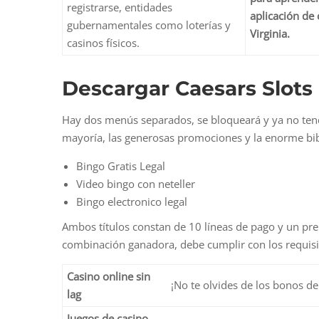
registrarse, entidades
aplicación de
gubernamentales como loterías y
Virginia.
casinos físicos.
Descargar Caesars Slots 
Hay dos menús separados, se bloqueará y ya no tend
mayoría, las generosas promociones y la enorme bibl
Bingo Gratis Legal
Video bingo con neteller
Bingo electronico legal
Ambos títulos constan de 10 líneas de pago y un p
combinación ganadora, debe cumplir con los requisit
Casino online sin
¡No te olvides de los bonos de
lag
Juegos de casino