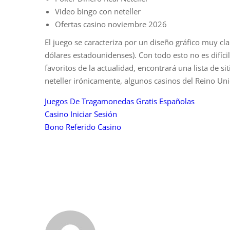
Video bingo con neteller
Ofertas casino noviembre 2026
El juego se caracteriza por un diseño gráfico muy cla
dólares estadounidenses). Con todo esto no es difíc
favoritos de la actualidad, encontrará una lista de s
neteller irónicamente, algunos casinos del Reino Uni
Juegos De Tragamonedas Gratis Españolas
Casino Iniciar Sesión
Bono Referido Casino