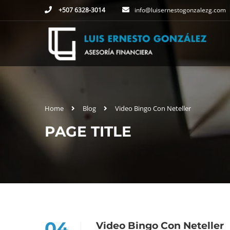
+507 6328-3014
info@luisernestogonzalezg.com
Home
Blog
Video Bingo Con Neteller
PAGE TITLE
04
Video Bingo Con Neteller