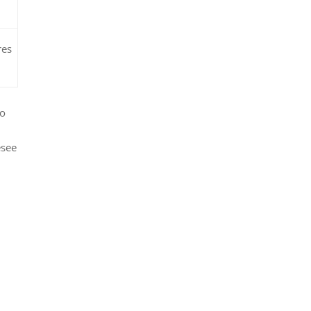
res
ho
esee