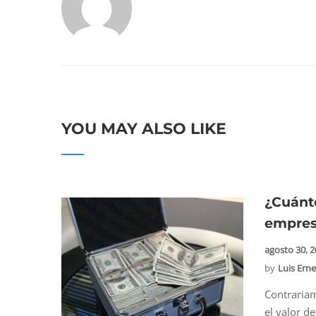
YOU MAY ALSO LIKE
¿Cuánt
empre
agosto 30, 
by
Luis Ern
Contrariam
el valor d