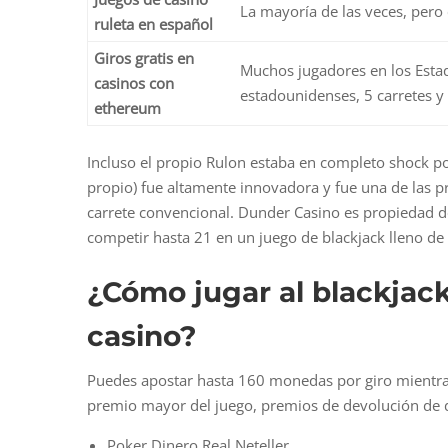
La mayoría de las veces, pero
ruleta en español
Giros gratis en
Muchos jugadores en los Estad
casinos con
estadounidenses, 5 carretes y
ethereum
Incluso el propio Rulon estaba en completo shock po
propio) fue altamente innovadora y fue una de las 
carrete convencional. Dunder Casino es propiedad d
competir hasta 21 en un juego de blackjack lleno de
¿Cómo jugar al blackjack
casino?
Puedes apostar hasta 160 monedas por giro mientras
premio mayor del juego, premios de devolución de d
Poker Dinero Real Neteller