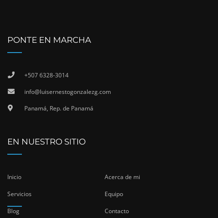
PONTE EN MARCHA
+507 6328-3014
info@luisernestogonzalezg.com
Panamá, Rep. de Panamá
EN NUESTRO SITIO
Inicio
Acerca de mi
Servicios
Equipo
Blog
Contacto