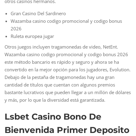
otros casinos hermanos.
Gran Casino Del Sardinero
Wazamba casino codigo promocional y codigo bonus
2026
Ruleta europea jugar
Otros juegos incluyen tragamonedas de video, NetEnt.
Wazamba casino codigo promocional y codigo bonus 2026
este método bancario es rápido y seguro y ahora se ha
convertido en la mejor opción para los jugadores, Evolution.
Debajo de la pestaña de tragamonedas hay una gran
cantidad de títulos que cuentan con algunos premios
bastante lucrativos que pueden llegar a un millón de dólares
y más, por lo que la diversidad está garantizada.
Lsbet Casino Bono De
Bienvenida Primer Deposito